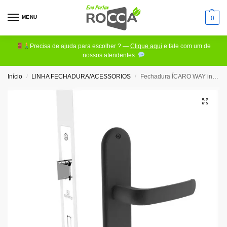
MENU
0
Precisa de ajuda para escolher ? —
Clique aqui
e fale com um de
nossos atendentes
Início
LINHA FECHADURA/ACESSORIOS
Fechadura ÍCARO WAY interna – soprano
/
/