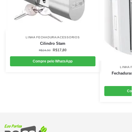
LINHA FECHADURA/ACESSORIOS
Cilindro Stam
R$
17,80
R$
24,50
Compre pelo WhatsApp
LINHA
Fechaduras
Co