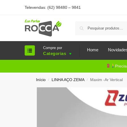
Televendas: (62) 98480 – 9841
Compre por
Home
Novidade
Categorias
Precis
Início
LINHA AÇO ZEMA
Maxim -Ar Vertical
/
/