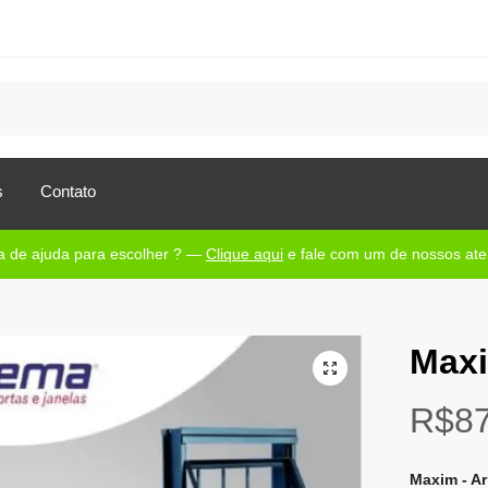
s
Contato
a de ajuda para escolher ? —
Clique aqui
e fale com um de nossos a
Maxi
R$
8
Maxim - Ar