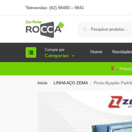
Televendas: (62) 98480 – 9841
Compre por
Home
Novidade
Categorias
Precis
Início
LINHA AÇO ZEMA
Porta Alçapão Padrã
/
/