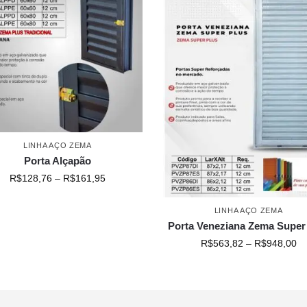
LINHA AÇO ZEMA
Porta Alçapão
R$
128,76
–
R$
161,95
LINHA AÇO ZEMA
Porta Veneziana Zema Super
R$
563,82
–
R$
948,00