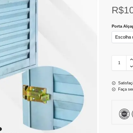
R$
1
Porta Alç
Satisfaç
Faça se