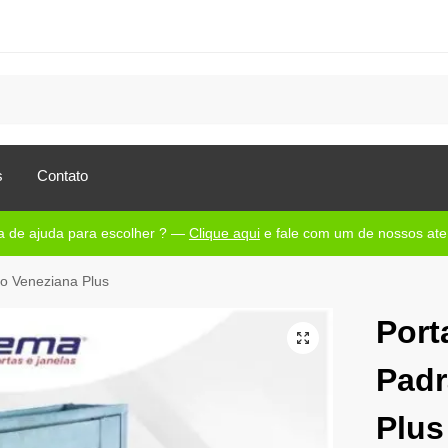
s
Contato
a de ajuda para escolher ? —
Clique aqui
e fale com um de nossos a
o Veneziana Plus
Port
Padr
Plus