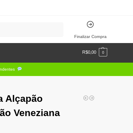
Pesquisar
Finalizar Compra
R$
0,00
0
tendentes
a Alçapão
ão Veneziana