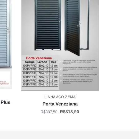
LINHA AÇO ZEMA
 Plus
Porta Veneziana
R$
313,90
R$
387,50