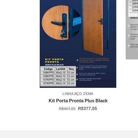
LINHA AÇO ZEMA
Kit Porta Pronta Plus Black
R$
377,05
R$
407,09