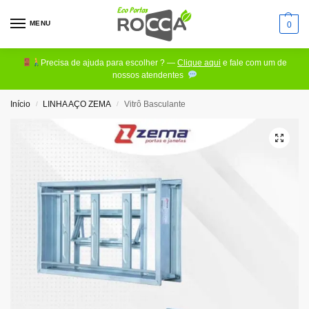
MENU
0
Precisa de ajuda para escolher ? —
Clique aqui
e fale com um de
nossos atendentes
Início
LINHA AÇO ZEMA
Vitrô Basculante
/
/