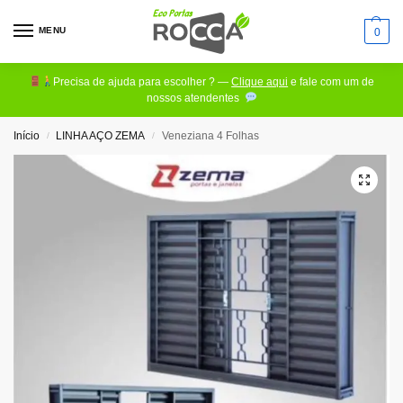
MENU
0
Precisa de ajuda para escolher ? —
Clique aqui
e fale com um de
nossos atendentes
Início
LINHA AÇO ZEMA
Veneziana 4 Folhas
/
/