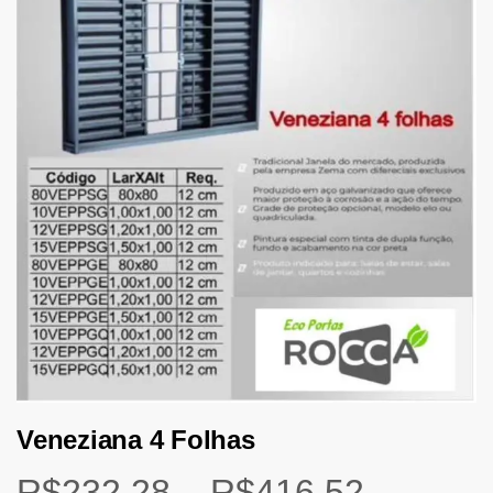
Veneziana 4 Folhas
R$
232,28
–
R$
416,52