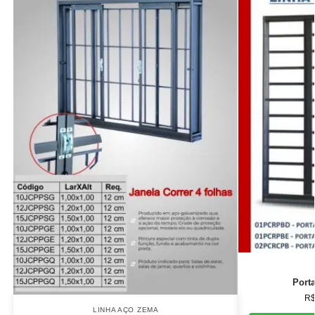
Porta
R
LINHA AÇO ZEMA